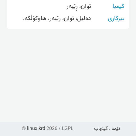
کیمیا
توان، ڕێبەر
بیرکاری
دەلیل، توان، رێبەر، هاوکۆڵکە،
ئێمە
.
گیتهاب
2026 / LGPL
linux.krd
©