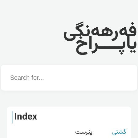
فەرهەنگی
یاپــــراخ
Word
Index
گشتی
پێرست