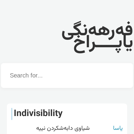
فەرهەنگی
یاپــــراخ
Word
Indivisibility
یاسا
شیاوی دابەشکردن نییە