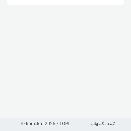
ئێمە
.
گیتهاب
2026 / LGPL
linux.krd
©