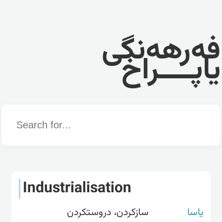
فەرهەنگی
یاپــــراخ
Word
Industrialisation
یاسا
سازکردن، دروستکردن