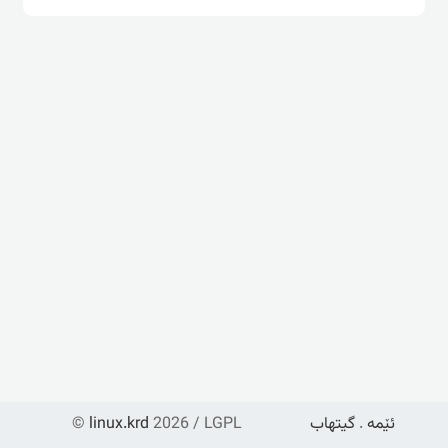
ئێمە
.
گیتهاب
2026 / LGPL
linux.krd
©