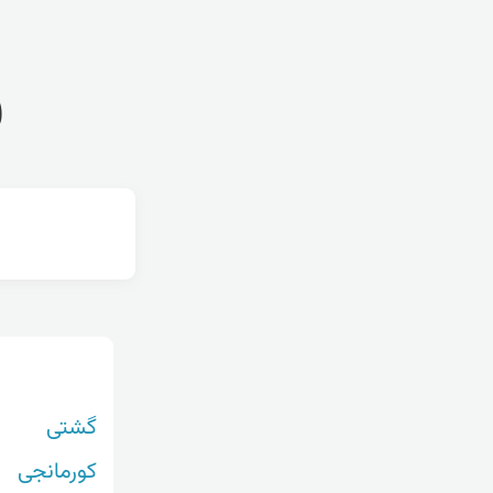
ف
گشتی
کورمانجی