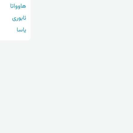
هاوواتا
ئابوری
یاسا