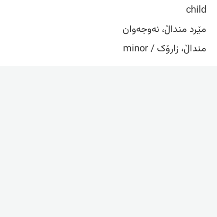
child
مێرد منداڵ، نەوجەوان
منداڵ، زارۆک / minor