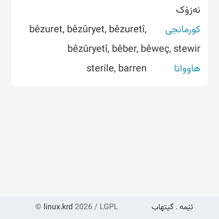
نەزۆک
bêzuret, bêzûryet, bêzuretî,
کورمانجی
bêzûryetî, bêber, bêweç, stewir
sterile, barren
هاوواتا
©
linux.krd
2026 / LGPL
گیتهاب
.
ئێمە