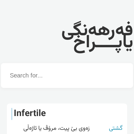
فەرهەنگی
یاپــــراخ
Word
Infertile
گشتی
زەوی بێ پیت، مرۆڤ یا ئاژەڵی