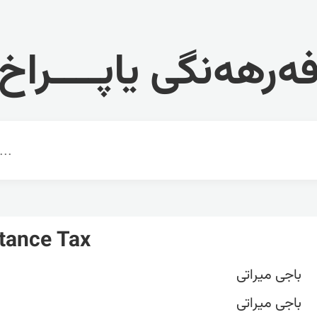
ەرهەنگی یاپــــراخ
itance Tax
باجی ‏میراتی
باجی ‏میراتی