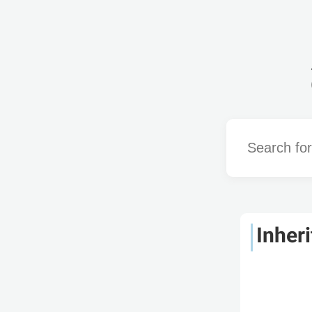
Word
Inher