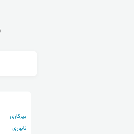
ف
بیرکاری
ئابوری