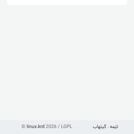
ئێمە
.
گیتهاب
2026 / LGPL
linux.krd
©