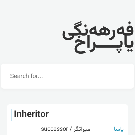
فەرهەنگی
یاپــــراخ
Word
Inheritor
یاسا
میراتگر / successor