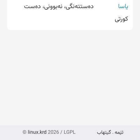
یاسا
دەستتەنگی، نەبوونی، دەست
کورتی
ئێمە
.
گیتهاب
2026 / LGPL
linux.krd
©