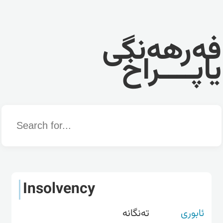
فەرهەنگی
یاپــــراخ
Word
Insolvency
ئابوری