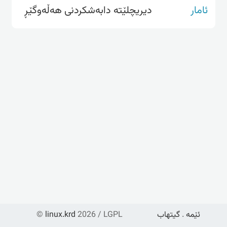
ئامار
دیریچلێتە دابەشکردنی هەڵەوگێڕ
ئێمە
.
گیتهاب
2026 / LGPL
linux.krd
©