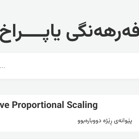
ەرهەنگی یاپــــراخ
ive Proportional Scaling
پێوانەی ڕێژە دووبارەبوو