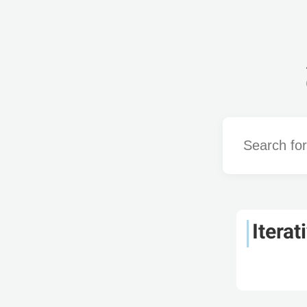
Word
Iterat