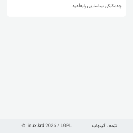
چه‌مکێکی بیناسازیی ڕایه‌ڵه‌یه‌
ئێمە
.
گیتهاب
2026 / LGPL
linux.krd
©