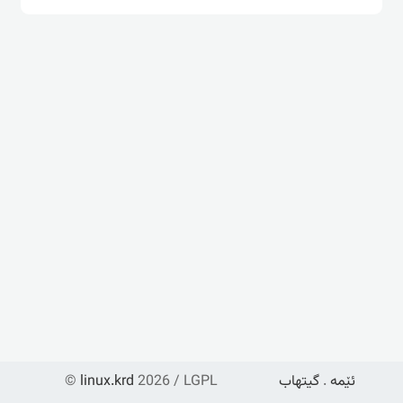
ئێمە
.
گیتهاب
2026 / LGPL
linux.krd
©