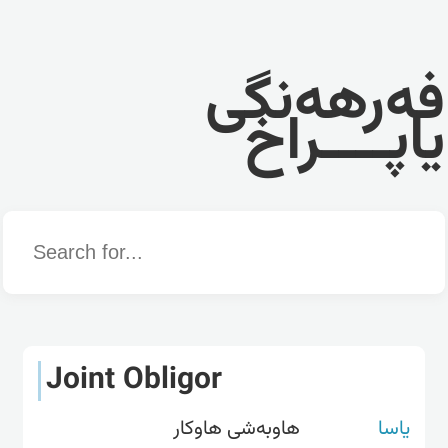
فەرهەنگی
یاپــــراخ
Word
Joint Obligor
یاسا
هاوبەشی هاوکار