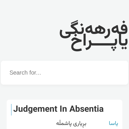
فەرهەنگی
یاپــــراخ
Word
Judgement In Absentia
یاسا
بڕیاری پاشمڵە