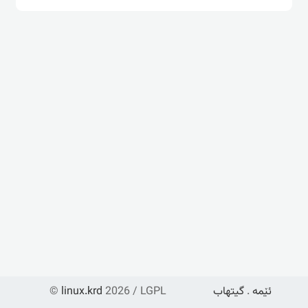
ئێمە
.
گیتهاب
2026 / LGPL
linux.krd
©