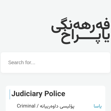
فەرهەنگی
یاپــــراخ
Word
Judiciary Police
یاسا
پۆلیسی داوەرییانە / Criminal