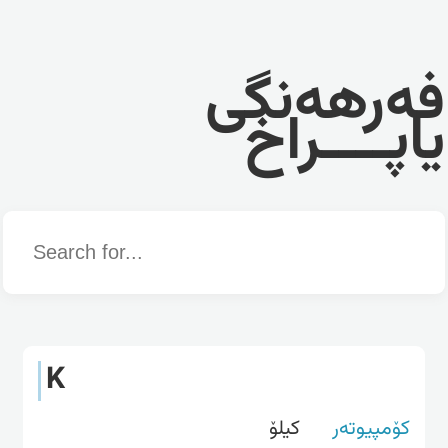
فەرهەنگی
یاپــــراخ
Word
K
کۆمپیوتەر
كیلۆ