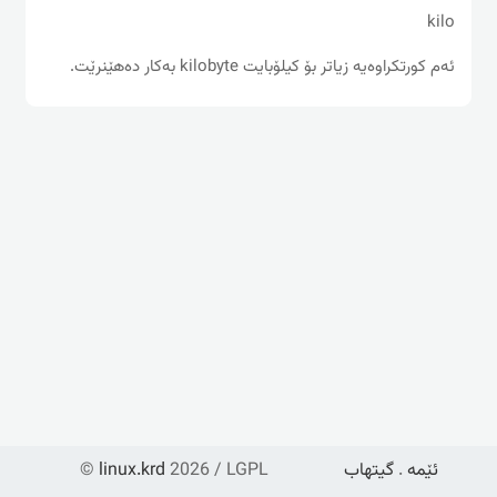
kilo
ئه‌م كورتكراوه‌یه‌ زیاتر بۆ كیلۆبایت kilobyte به‌كار ده‌هێنرێت.
ئێمە
.
گیتهاب
2026 / LGPL
linux.krd
©