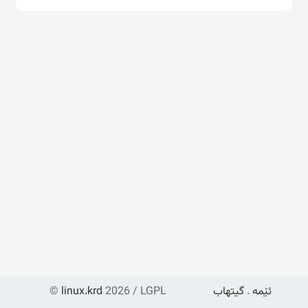
ئێمە
.
گیتهاب
2026 / LGPL
linux.krd
©