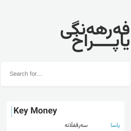
فەرهەنگی
یاپــــراخ
Word
Key Money
یاسا
سەرقفڵانە