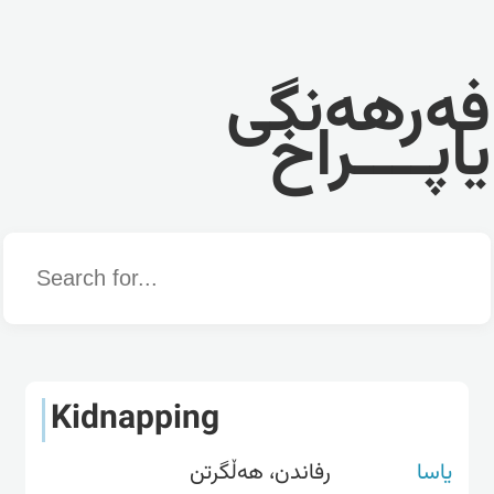
فەرهەنگی
یاپــــراخ
Word
Kidnapping
یاسا
رفاندن، هەڵگرتن