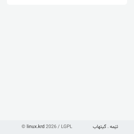
ئێمە
.
گیتهاب
2026 / LGPL
linux.krd
©