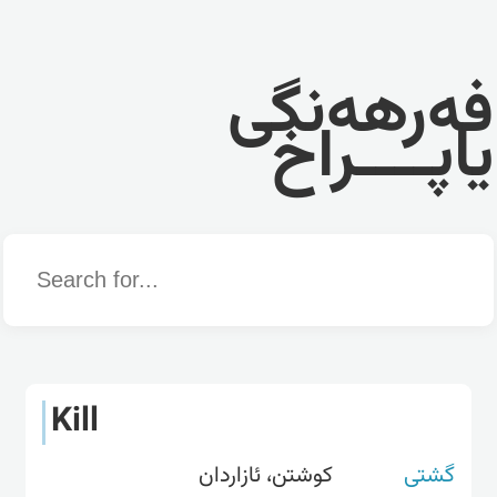
فەرهەنگی
یاپــــراخ
Word
Kill
گشتی
کوشتن، ئازاردان