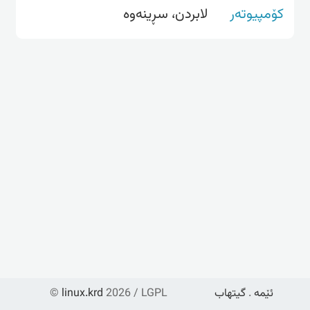
کۆمپیوتەر
لابردن، سڕینه‌وه‌
ئێمە
.
گیتهاب
2026 / LGPL
linux.krd
©