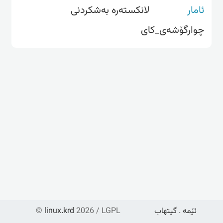
ئامار
لانکستەرە بەشکردنی
چوارگۆشەی_کای
ئێمە
.
گیتهاب
2026 / LGPL
linux.krd
©