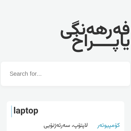
فەرهەنگی
یاپــــراخ
Word
laptop
کۆمپیوتەر
لاپتۆپ، سه‌رئه‌ژنۆیی