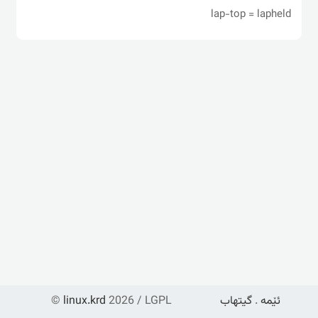
lap-top = lapheld
ئێمە
.
گیتهاب
2026 / LGPL
linux.krd
©