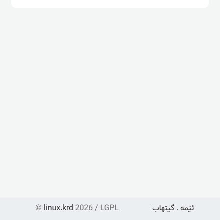
ئێمە
.
گیتهاب
2026 / LGPL
linux.krd
©