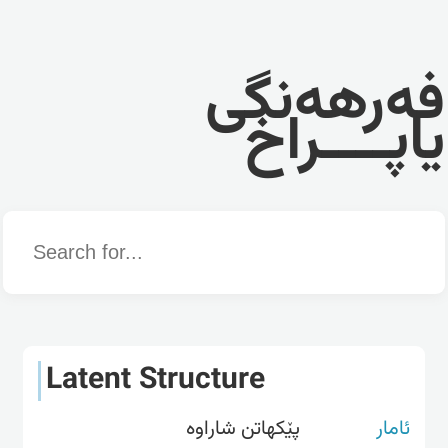
فەرهەنگی
یاپــــراخ
Word
Latent Structure
ئامار
پێکهاتن شاراوە