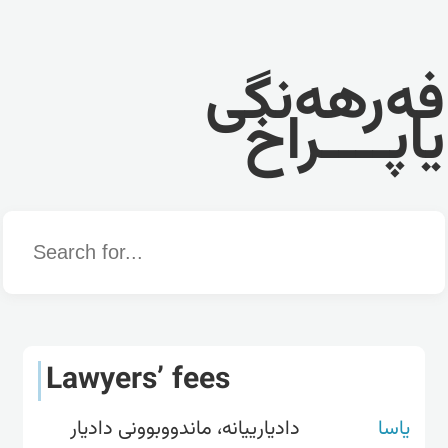
فەرهەنگی
یاپــــراخ
Word
Lawyers’ fees
یاسا
دادیارییانە، ماندووبوونی دادیار