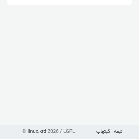
ئێمە
.
گیتهاب
2026 / LGPL
linux.krd
©