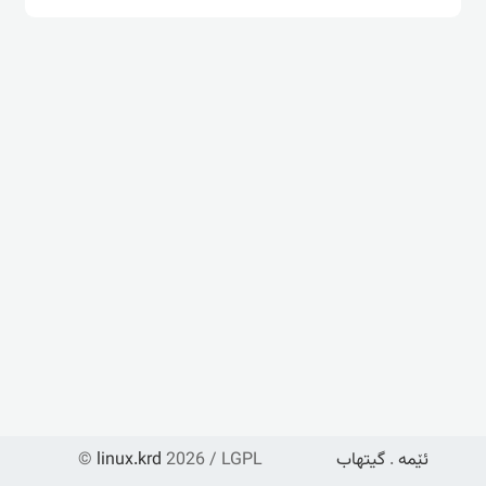
ئێمە
.
گیتهاب
2026 / LGPL
linux.krd
©