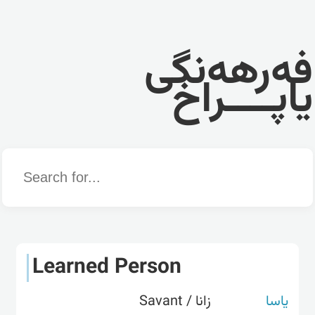
فەرهەنگی
یاپــــراخ
Word
Learned Person
یاسا
زانا / Savant