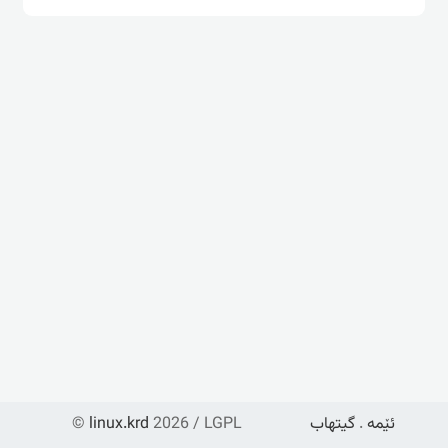
ئێمە
.
گیتهاب
2026 / LGPL
linux.krd
©