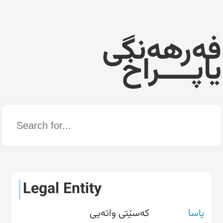
فەرهەنگی
یاپــــراخ
Word
Legal Entity
یاسا
کەسێتی واتەیی