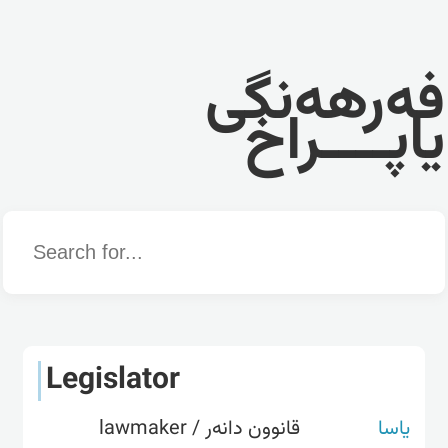
فەرهەنگی
یاپــــراخ
Word
Legislator
یاسا
قانوون دانەر / lawmaker