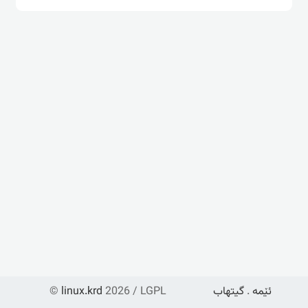
ئێمە
.
گیتهاب
2026 / LGPL
linux.krd
©