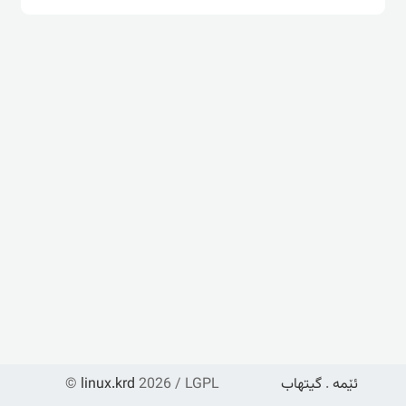
ئێمە
.
گیتهاب
2026 / LGPL
linux.krd
©