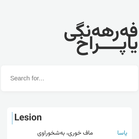
فەرهەنگی
یاپــــراخ
Word
Lesion
یاسا
ماف خوری، بەشخوراوی