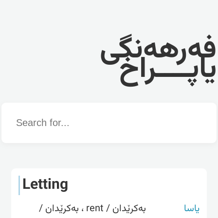
فەرهەنگی
یاپــــراخ
Word
Letting
یاسا
بەکرێدان / rent ، بەکرێدان /