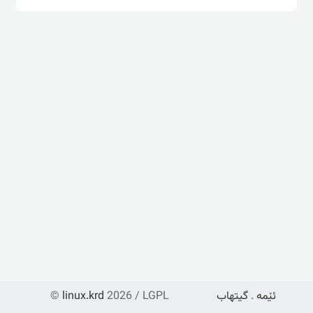
ئێمە
.
گیتهاب
2026 / LGPL
linux.krd
©