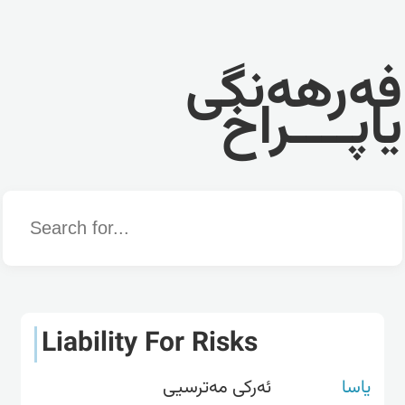
فەرهەنگی
یاپــــراخ
Word
Liability For Risks
یاسا
ئەرکی مەترسیی