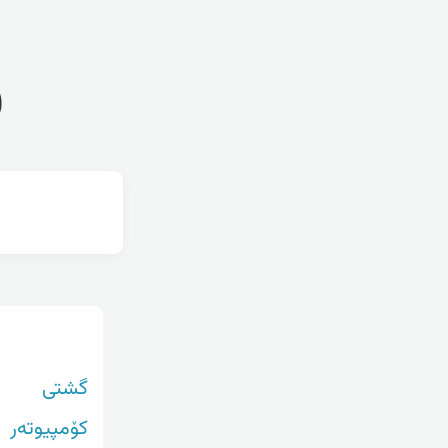
ف
گشتی
کۆمپیوتەر