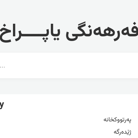
ەرهەنگی یاپــــراخ
y
پەرتووکخانە
ژێده‌رگه