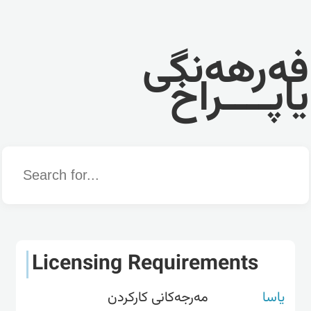
فەرهەنگی
یاپــــراخ
Word
Licensing Requirements
یاسا
مەرجەکانی کارکردن