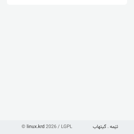
ئێمە
.
گیتهاب
2026 / LGPL
linux.krd
©