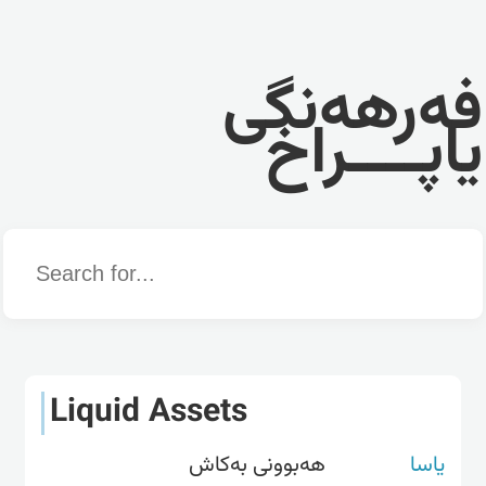
فەرهەنگی
یاپــــراخ
Word
Liquid Assets
یاسا
هەبوونی بەکاش