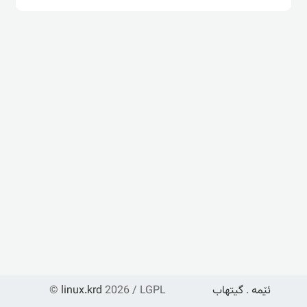
ئێمە
.
گیتهاب
2026 / LGPL
linux.krd
©