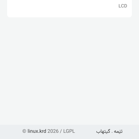
LCD
ئێمە
.
گیتهاب
2026 / LGPL
linux.krd
©