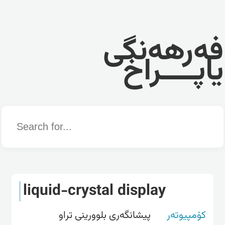
فەرهەنگی
یاپــــراخ
Word
liquid-crystal display
کۆمپیوتەر
پیشانگه‌ری بلوورینی تراو