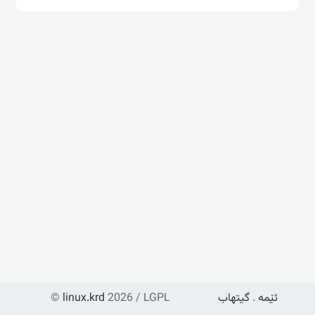
ئێمە
.
گیتهاب
2026 / LGPL
linux.krd
©