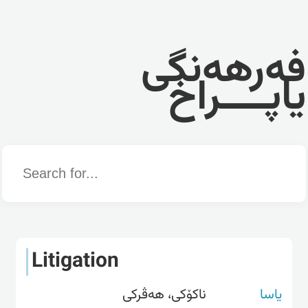
فەرهەنگی
یاپــــراخ
Word
Litigation
یاسا
ناکۆکی، هەڤرکی