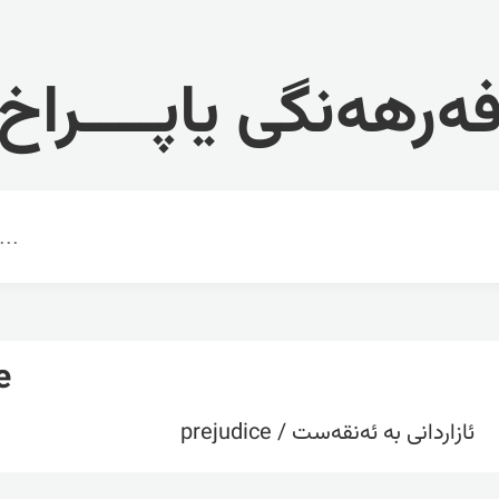
ەرهەنگی یاپــــراخ
e
ئازاردانی بە ئەنقەست / prejudice