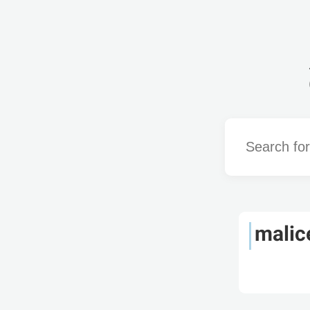
Word
malic