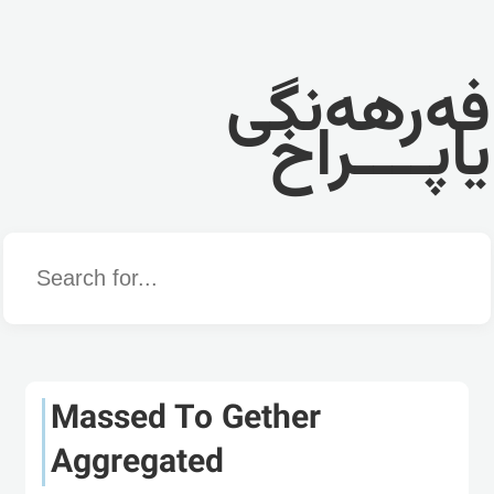
فەرهەنگی
یاپــــراخ
Word
Massed To Gether
Aggregated