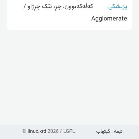
پزیشکی
کەڵەکەبوون، چڕ، تێک چڕژاو /
Agglomerate
ئێمە
.
گیتهاب
2026 / LGPL
linux.krd
©