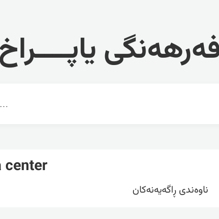
ەرهەنگی یاپــــراخ
 center
ناوه‌ندی ڕاگه‌یه‌نه‌کان