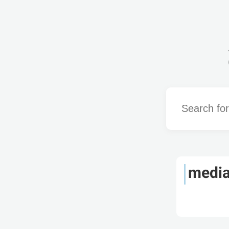
Word
media