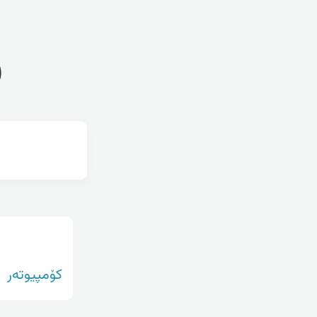
ف
کۆمپیوتەر