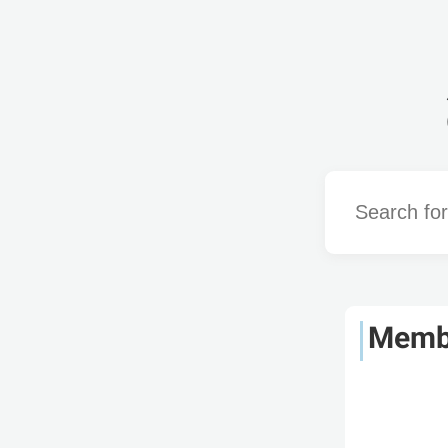
Word
Memb