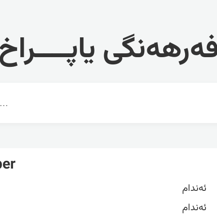
ەرهەنگی یاپــــراخ
er
ئەندام
ئەندام