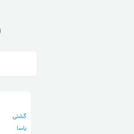
ف
گشتی
یاسا