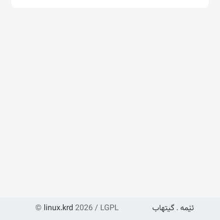
ئێمە
.
گیتهاب
2026 / LGPL
linux.krd
©