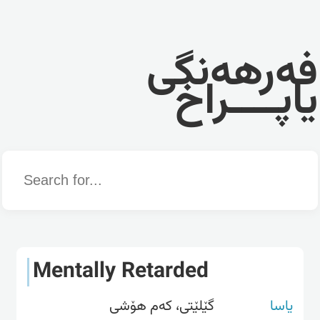
فەرهەنگی
یاپــــراخ
Word
Mentally Retarded
یاسا
گێلێتی، کەم هۆشی