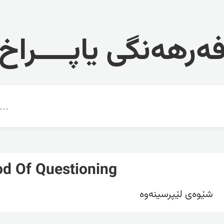
ەرهەنگی یاپــــراخ
d Of Questioning
شێوەی لێپرسینەوە