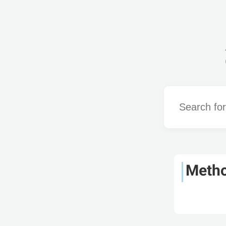
Word
Metho