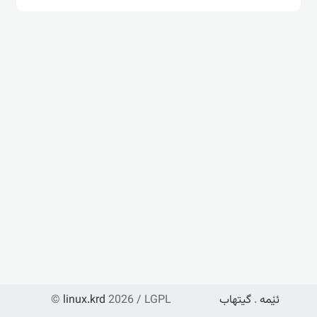
ئێمە
.
گیتهاب
2026 / LGPL
linux.krd
©