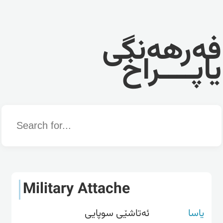
فەرهەنگی
یاپــــراخ
Word
Military Attache
یاسا
ئەتاشێی سوپایی