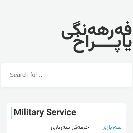
فەرهەنگی
یاپــــراخ
Word
Military Service
سەربازی
خزمەتی سەربازی