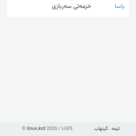
یاسا
خزمەتی سەربازی
ئێمە
.
گیتهاب
2026 / LGPL
linux.krd
©