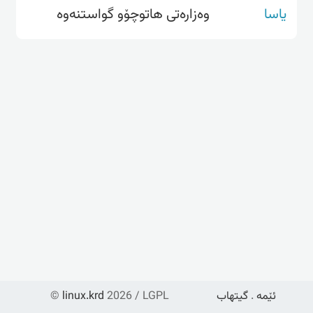
یاسا
وەزارەتی هاتوچۆو گواستنەوە
ئێمە
.
گیتهاب
2026 / LGPL
linux.krd
©