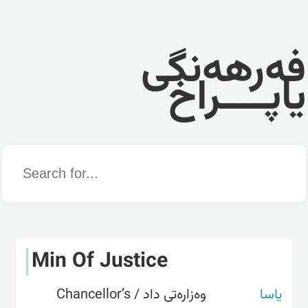
فەرهەنگی
یاپــــراخ
Word
Min Of Justice
یاسا
وەزارەتی داد / Chancellor’s