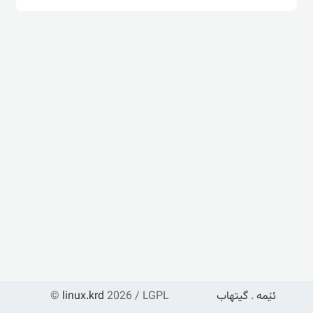
ئێمە
.
گیتهاب
2026 / LGPL
linux.krd
©