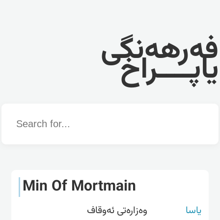
فەرهەنگی
یاپــــراخ
Word
Min Of Mortmain
یاسا
وەزارەتی ئەوقاف