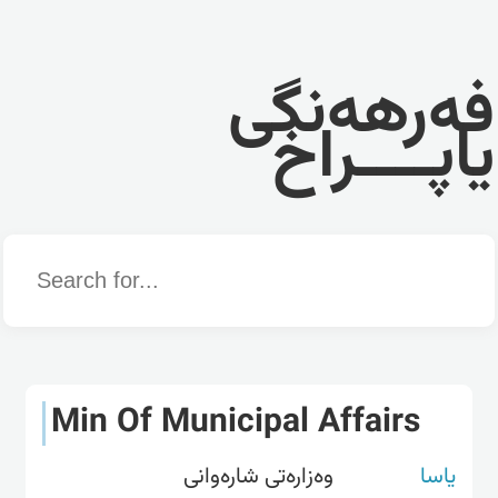
فەرهەنگی
یاپــــراخ
Word
Min Of Municipal Affairs
یاسا
وەزارەتی شارەوانی