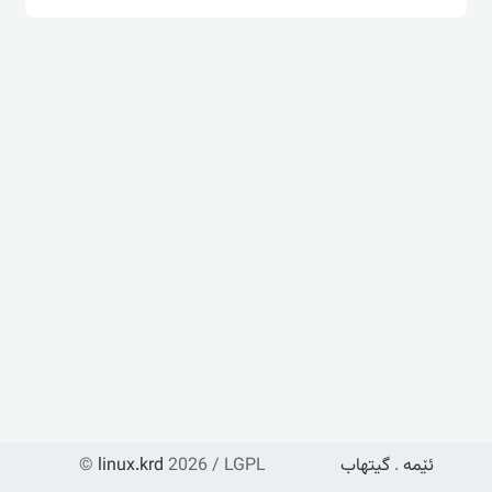
ئێمە
.
گیتهاب
2026 / LGPL
linux.krd
©