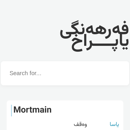
فەرهەنگی
یاپــــراخ
Word
Mortmain
یاسا
وەقف