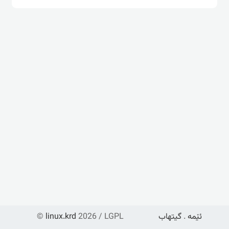
ئێمە
.
گیتهاب
2026 / LGPL
linux.krd
©