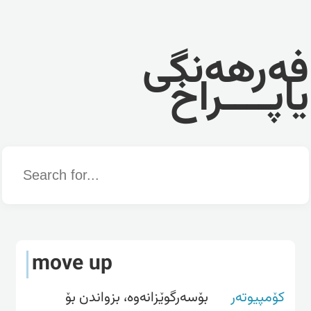
فەرهەنگی
یاپــــراخ
Word
move up
کۆمپیوتەر
بۆسه‌رگوێزانه‌وه‌، بزواندن بۆ