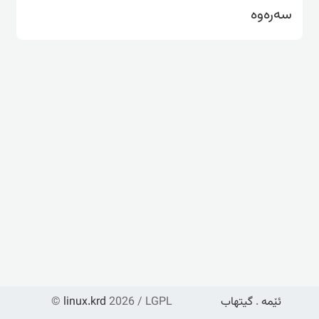
سه‌ره‌وه‌
ئێمە
.
گیتهاب
2026 / LGPL
linux.krd
©