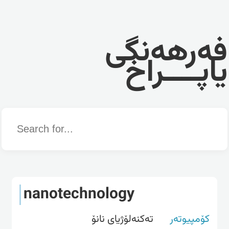
فەرهەنگی
یاپــــراخ
Word
nanotechnology
کۆمپیوتەر
ته‌كنه‌لۆژیای نانۆ