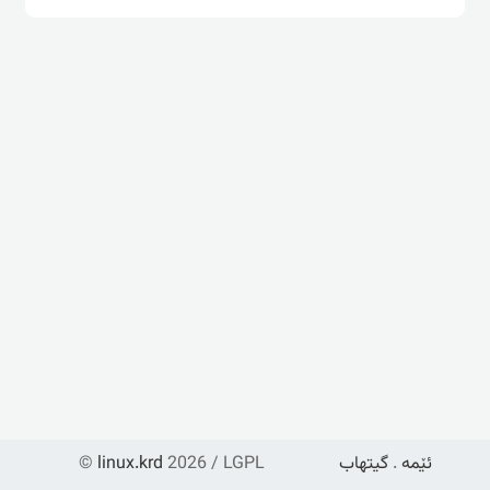
ئێمە
.
گیتهاب
2026 / LGPL
linux.krd
©