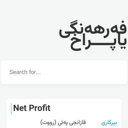
فەرهەنگی
یاپــــراخ
Word
Net Profit
بیرکاری
قازانجی پەتی (رووت)