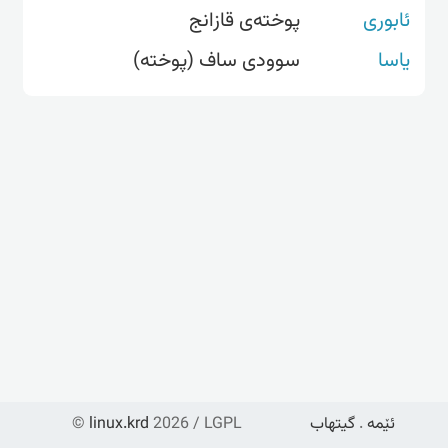
ئابوری
پوختەی قازانج
یاسا
سوودی ساف (پوختە)
ئێمە
.
گیتهاب
2026 / LGPL
linux.krd
©