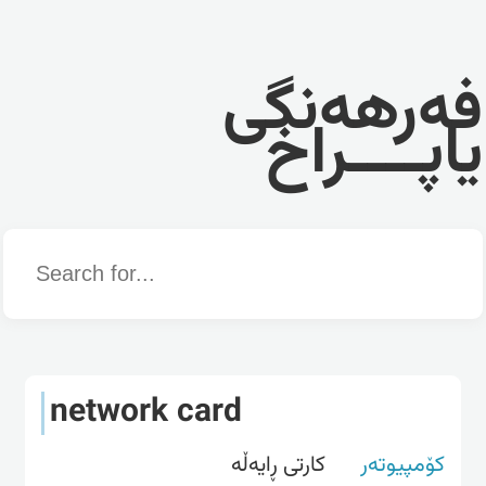
فەرهەنگی
یاپــــراخ
Word
network card
کۆمپیوتەر
كارتی ڕایه‌ڵه‌