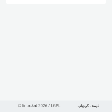
ئێمە
.
گیتهاب
2026 / LGPL
linux.krd
©